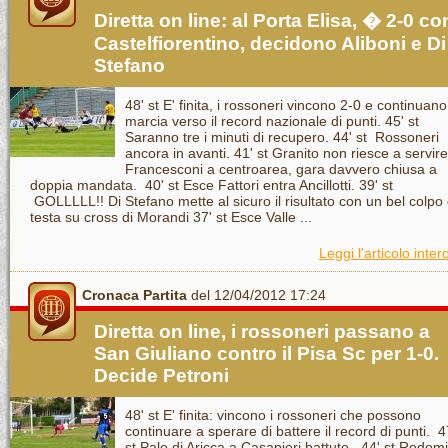
Diretta on line: al Porta Elisa, � 2-0 con
Castelfiorentino, decidono Aliboni e Di
Stefano
48' st E' finita, i rossoneri vincono 2-0 e continuano
marcia verso il record nazionale di punti. 45' st
Saranno tre i minuti di recupero. 44' st Rossoneri
ancora in avanti. 41' st Granito non riesce a servire
Francesconi a centroarea, gara davvero chiusa a
doppia mandata. 40' st Esce Fattori entra Ancillotti. 39' st
GOLLLLL!! Di Stefano mette al sicuro il risultato con un bel colpo 
testa su cross di Morandi 37' st Esce Valle ...
Leggi l'articolo inter
Cronaca Partita
del 12/04/2012 17:24
Diretta on line, i rossoneri passano a
San Giuliano contro il Pisa Sc per 1-0.
Decide Petroni
48' st E' finita: vincono i rossoneri che possono
continuare a sperare di battere il record di punti. 4
st Palo di Aricca a Casapieri battuto. 44' st Redom