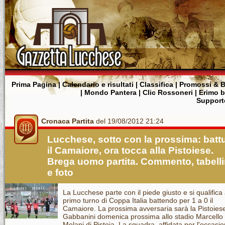
Prima Pagina
|
Calendario e risultati
|
Classifica
|
Promossi & B
|
Mondo Pantera
|
Clic Rossoneri
|
Erimo 
Supporte
Cronaca Partita
del 19/08/2012 21:24
Lucchese, sotto con la prossima: batt
il Camaiore, ora tocca alla Pistoiese.
Brega uomo partita. Commento, tabell
e foto
La Lucchese parte con il piede giusto e si qualifica 
primo turno di Coppa Italia battendo per 1 a 0 il
Camaiore. La prossima avversaria sarà la Pistoiese
Gabbanini domenica prossima allo stadio Marcello
Melani di Pistoia. La squadra, affidata per l'occasi