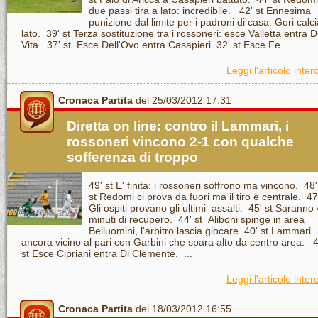
due passi tira a lato: incredibile. 42' st Ennesima
punizione dal limite per i padroni di casa: Gori calc
lato. 39' st Terza sostituzione tra i rossoneri: esce Valletta entra 
Vita. 37' st Esce Dell'Ovo entra Casapieri. 32' st Esce Fe ...
Leggi l'articolo inter
Cronaca Partita
del 25/03/2012 17:31
Diretta on line: contro il Lammari, i
rossoneri vincono 2-1 con qualche
sofferenza di troppo
49' st E' finita: i rossoneri soffrono ma vincono. 48'
st Redomi ci prova da fuori ma il tiro è centrale. 47
Gli ospiti provano gli ultimi assalti. 45' st Saranno 
minuti di recupero. 44' st Aliboni spinge in area
Belluomini, l'arbitro lascia giocare. 40' st Lammari
ancora vicino al pari con Garbini che spara alto da centro area. 4
st Esce Cipriani entra Di Clemente. ...
Leggi l'articolo inter
Cronaca Partita
del 18/03/2012 16:55