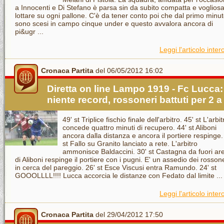
a Innocenti e Di Stefano è parsa sin da subito compatta e vogliosa
lottare su ogni pallone. C'è da tener conto poi che dal primo minu
sono scesi in campo cinque under e questo avvalora ancora di
pi&ugr ...
Leggi l'articolo inter
Cronaca Partita
del 06/05/2012 16:02
Diretta on line Lampo 1919 - Fc Lucca:
niente record, rossoneri battuti per 2 a
49' st Triplice fischio finale dell'arbitro. 45' st L'arbit
concede quattro minuti di recupero. 44' st Aliboni
ancora dalla distanza e ancora il portiere respinge.
st Fallo su Granito lanciato a rete. L'arbitro
ammonisce Baldaccini. 30' st Castagna da fuori ar
di Aliboni respinge il portiere con i pugni. E' un assedio dei rosson
in cerca del pareggio. 26' st Esce Viscusi entra Ramundo. 24' st
GOOOLLLL!!!! Lucca accorcia le distanze con Fedato dal limite ...
Leggi l'articolo inter
Cronaca Partita
del 29/04/2012 17:50