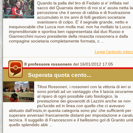
Quando la palla del tiro di Fedato si e' infilata nel
sacco del Quarrata dentro di noi si e' avuta netta la
percezione che il senso di rabbia e di frustrazione
accumulato in tre anni di folli gestioni societarie
svanissero di colpo. E' il segnale grande, netto e
inequivocabile che Lucca non molla mai: non ha mollato la Lucca
imprenditoriale e sportiva ben rappresentata dal duo Russo e
Giannecchini nuovo presidente della rinascita rossonera e dalla
compagine societaria completamente formata, c ...
Leggi l'articolo inter
Il professore rossonero
del 16/01/2012 17:05
Superata quota cento...
Tifosi Rossoneri, i rossoneri con la vittoria di ieri si
sono portati ad un vantaggio che li lascia sicurame
al riparo di ogni possibile calo fisiologico, la
prestazione dei giovanotti di Lazzini anche se non
piu'lucide ed in linea con quello che ci avevavo
abituato dall'inizio,in questa categoria sono piu' che sufficienti per
superare avversari francamente distanti per impostazione e carat
tecnica. Il suggello di Francesconi e il bellissimo gol di Granito unit
quello splendido abb ...