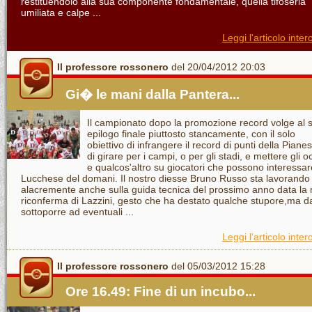
restituendolo alla sua componente fondamentale, quella tifoseria
umiliata e calpe ...
Leggi l'articolo inter
Il professore rossonero
del 20/04/2012 20:03
Gi� le mani dalla Pantera...
Il campionato dopo la promozione record volge al 
epilogo finale piuttosto stancamente, con il solo
obiettivo di infrangere il record di punti della Piane
di girare per i campi, o per gli stadi, e mettere gli o
e qualcos'altro su giocatori che possono interessar
Lucchese del domani. Il nostro diesse Bruno Russo sta lavorando
alacremente anche sulla guida tecnica del prossimo anno data la
riconferma di Lazzini, gesto che ha destato qualche stupore,ma d
sottoporre ad eventuali ...
Leggi l'articolo inter
Il professore rossonero
del 05/03/2012 15:28
Ore 16.49: Fine di un incubo...