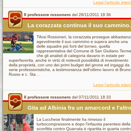
Leggi l'articolo inter
Il professore rossonero
del 28/11/2011 18:36
La corazzata continua il suo cammino..
Tifosi Rossoneri, la corazzata prosegue abbastanz
agevolmente il suo cammino e supera anche una
delle squadre più forti del torneo, quella
rappresentativa del Comune di San Giuliano Term
che gli analisti di categoria davano in estate per
superfavorita, anche in virtù di notevoli possibilità di investimento
della proprietà, con uno dei primi budget del girone ed ingaggi da
serie professionistiche, a testimonianza dell'ottimo lavoro di Bruno
Russo e c. Sta ...
Leggi l'articolo inter
Il professore rossonero
del 07/11/2011 18:33
Gita ad Albinia fra un amarcord e l'altro
La Lucchese finalmente ha rimesso il
turbocompressore e dopo l'infausta parentesi della
sconfitta contro Quarrata è ripartita in quarta contro