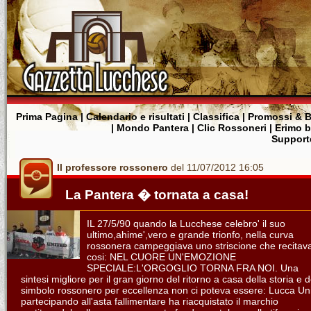
Prima Pagina
|
Calendario e risultati
|
Classifica
|
Promossi & B
|
Mondo Pantera
|
Clic Rossoneri
|
Erimo 
Supporte
Il professore rossonero
del 11/07/2012 16:05
La Pantera � tornata a casa!
IL 27/5/90 quando la Lucchese celebro' il suo
ultimo,ahime',vero e grande trionfo, nella curva
rossonera campeggiava uno striscione che recitav
cosi: NEL CUORE UN'EMOZIONE
SPECIALE:L'ORGOGLIO TORNA FRA NOI. Una
sintesi migliore per il gran giorno del ritorno a casa della storia e d
simbolo rossonero per eccellenza non ci poteva essere: Lucca Un
partecipando all'asta fallimentare ha riacquistato il marchio