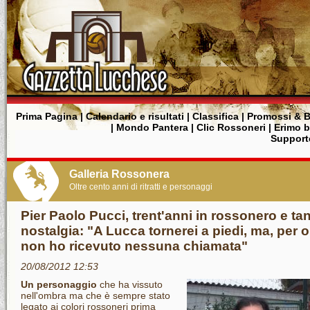
Prima Pagina
|
Calendario e risultati
|
Classifica
|
Promossi & B
|
Mondo Pantera
|
Clic Rossoneri
|
Erimo 
Supporte
Galleria Rossonera
Oltre cento anni di ritratti e personaggi
Pier Paolo Pucci, trent'anni in rossonero e ta
nostalgia: "A Lucca tornerei a piedi, ma, per o
non ho ricevuto nessuna chiamata"
20/08/2012 12:53
Un personaggio
che ha vissuto
nell'ombra ma che è sempre stato
legato ai colori rossoneri prima