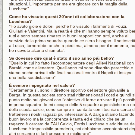
situazioni. L'importante per me era giocare con la maglia della
Lucchese".
Come ha vissuto questi 20'anni di collaborazione con la
Lucchese?
"Ho avuto gioie e dolori, perché ho vissuto i fallimenti di Fouzi,
Giuliani e Valentini. Ma la realtà è che mi hanno sempre voluto b
tutti e sono sempre rimasto in buoni rapporti con tutti, anche al
servizio della prima squadra quando ce n'era bisogno. Il sottoscrit
a Lucca, tornerebbe anche a piedi ma, almeno per il momento, n
ho ricevuto alcuna chiamata".
Se dovesse dire qual è stato il suo anno più bello?
"Quello in cui ho fatto l'accompagnatore degli Allievi Nazionali con
Baraldi come allenatore. Quell'anno mi sono divertito parecchio e
siamo anche arrivati alle finali nazionali contro il Napoli di Insigne:
una bella soddisfazione".
È sempre impegnato nel calcio?
"Certamente sì, sono il direttore sportivo del settore giovanile a
Barga. In questa società sono stati ridimensionati i costi e quindi s
punta molto sui giovani con l'obiettivo di farne arrivare il più possib
in prima squadra. Io mi occupo delle 5 squadre agonistiche ma n
della scuola calcio, sono sempre in contatto con i tecnici e cerco d
trattenere i nostri ragazzi più interessanti. A Barga stiamo facendo
buon lavoro ma la concorrenza è tanta ed è chiaro che se un
ragazzo è cercato da TAU Calcio, Fortis Lucchese o addirittura da
Lucchese è impossibile prenderlo, noi dobbiamo accontentarci deg
altri cercando di farli crescere e migliorare".