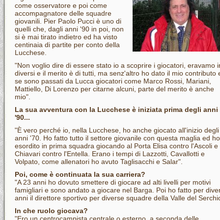
come osservatore e poi come
accompagnatore delle squadre
giovanili. Pier Paolo Pucci è uno di
quelli che, dagli anni '90 in poi, non
si è mai tirato indietro ed ha visto
centinaia di partite per conto della
Lucchese.
"Non voglio dire di essere stato io a scoprire i giocatori, eravamo i
diversi e il merito è di tutti, ma senz'altro ho dato il mio contributo 
se sono passati da Lucca giocatori come Marco Rossi, Mariani,
Mattiello, Di Lorenzo per citarne alcuni, parte del merito è anche
mio".
La sua avventura con la Lucchese è iniziata prima degli anni
'90...
"È vero perché io, nella Lucchese, ho anche giocato all'inizio degli
anni '70. Ho fatto tutto il settore giovanile con questa maglia ed ho
esordito in prima squadra giocando al Porta Elisa contro l'Ascoli e
Chiavari contro l'Entella. Erano i tempi di Lazzotti, Cavallotti e
Volpato, come allenatori ho avuto Taglisacchi e Salar".
Poi, come è continuata la sua carriera?
"A 23 anni ho dovuto smettere di giocare ad alti livelli per motivi
famigliari e sono andato a giocare nel Barga. Poi ho fatto per diver
anni il direttore sportivo per diverse squadre della Valle del Serchi
In che ruolo giocava?
"Ero un centrocampista centrale o esterno, a seconda delle