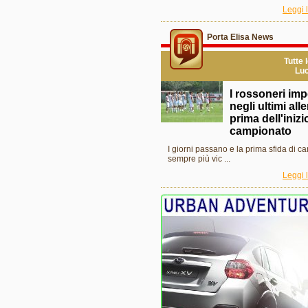
Leggi l
Porta Elisa News
Tutte 
Luc
I rossoneri im
negli ultimi al
prima dell'inizi
campionato
I giorni passano e la prima sfida di c
sempre più vic ...
Leggi l