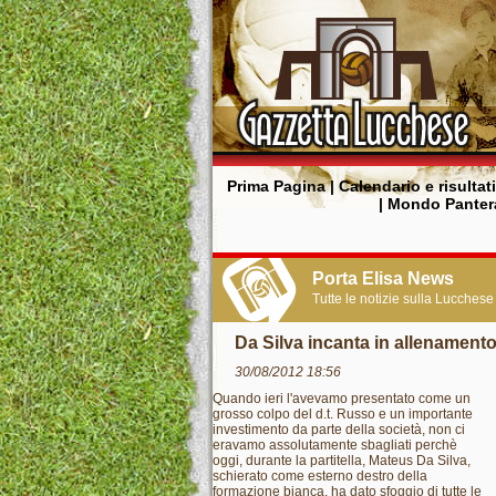
Prima Pagina
|
Calendario e risultati
|
Mondo Panter
Porta Elisa News
Tutte le notizie sulla Lucchese
Da Silva incanta in allenament
30/08/2012 18:56
Quando ieri l'avevamo presentato come un
grosso colpo del d.t. Russo e un importante
investimento da parte della società, non ci
eravamo assolutamente sbagliati perchè
oggi, durante la partitella, Mateus Da Silva,
schierato come esterno destro della
formazione bianca, ha dato sfoggio di tutte le