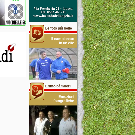
Le foto più belle
Il campionato
in un clic
Erimo bàmbori
Emozioni
fotografiche