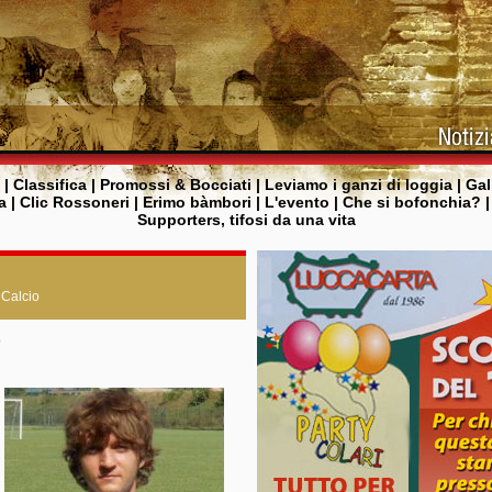
|
Classifica
|
Promossi & Bocciati
|
Leviamo i ganzi di loggia
|
Gal
a
|
Clic Rossoneri
|
Erimo bàmbori
|
L'evento
|
Che si bofonchia?
Supporters, tifosi da una vita
 Calcio
o