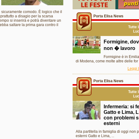
no sicuramente comodo. È logico che il
rattutto a disagio per la scarsa
Porta Elisa News
empo si inserirà e potrà diventare un
bba saltare la prima gara contro il
Tutte 
Luc
Formigine, dove
non � lavoro
Formigine è in Emilia
di Modena, come molte altre delle for .
Leggi l
Porta Elisa News
Tutte 
Luc
Infermeria: si 
Gatto e Lima, 
con problemi s
esterni
Alla partitella in famiglia di oggi non 
esterni Gatto e Lima, ...