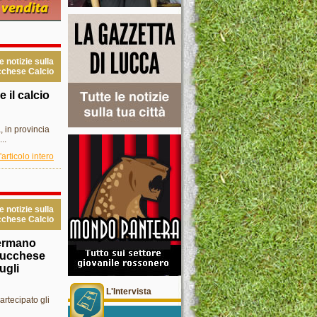
le notizie sulla
chese Calcio
 il calcio
, in provincia
..
'articolo intero
le notizie sulla
chese Calcio
fermano
Lucchese
ugli
L'Intervista
partecipato gli