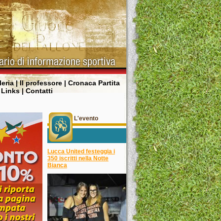
leria
|
Il professore
|
Cronaca Partita
|
Links
|
Contatti
L'evento
Lucca United festeggia i
350 iscritti nella Notte
Bianca