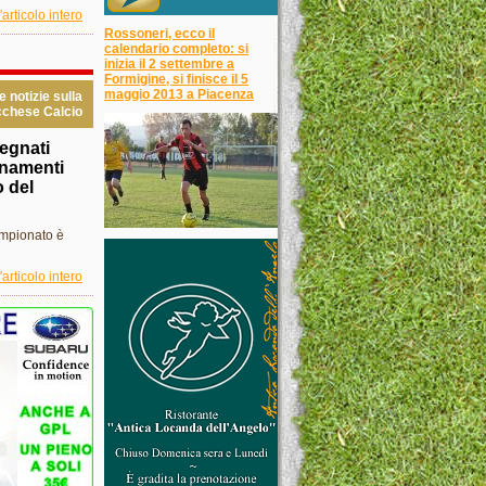
'articolo intero
Rossoneri, ecco il
calendario completo: si
inizia il 2 settembre a
Formigine, si finisce il 5
maggio 2013 a Piacenza
le notizie sulla
chese Calcio
pegnati
lenamenti
o del
ampionato è
'articolo intero