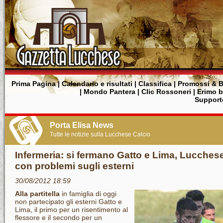
Prima Pagina
|
Calendario e risultati
|
Classifica
|
Promossi & B
|
Mondo Pantera
|
Clic Rossoneri
|
Erimo 
Supporte
Porta Elisa News
Tutte le notizie sulla Lucchese Calcio
Infermeria: si fermano Gatto e Lima, Lucches
con problemi sugli esterni
30/08/2012 18:59
Alla partitella
in famiglia di oggi
non partecipato gli esterni Gatto e
Lima, il primo per un risentimento al
flessore e il secondo per un