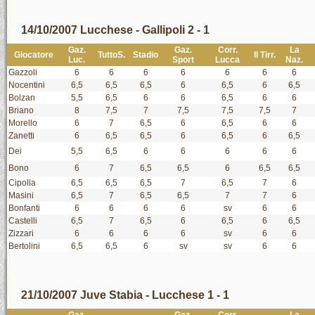
14/10/2007 Lucchese - Gallipoli 2 - 1
Gaz.
Gaz.
Corr.
La
Giocatore
TuttoS.
Stadio
Il Tirr.
Luc.
Sport
Lucca
Naz.
Gazzoli
6
6
6
6
6
6
6
Nocentini
6,5
6,5
6,5
6
6,5
6
6,5
Bolzan
5,5
6,5
6
6
6,5
6
6
Briano
8
7,5
7
7,5
7,5
7,5
7
Morello
6
7
6,5
6
6,5
6
6
Zanetti
6
6,5
6,5
6
6,5
6
6,5
Dei
5,5
6,5
6
6
6
6
6
Bono
6
7
6,5
6,5
6
6,5
6,5
Cipolla
6,5
6,5
6,5
7
6,5
7
6
Masini
6,5
7
6,5
6,5
7
7
6
Bonfanti
6
6
6
6
sv
6
6
Castelli
6,5
7
6,5
6
6,5
6
6,5
Zizzari
6
6
6
6
sv
6
6
Bertolini
6,5
6,5
6
sv
sv
6
6
21/10/2007 Juve Stabia - Lucchese 1 - 1