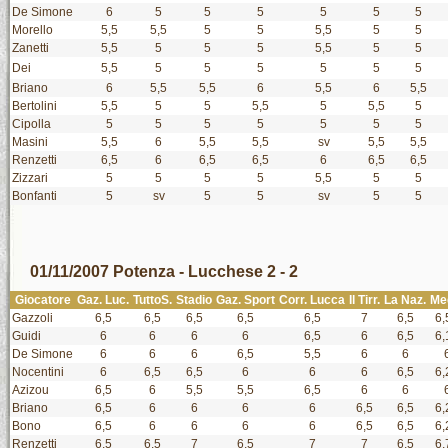
De Simone
6
5
5
5
5
5
5
Morello
5,5
5,5
5
5
5,5
5
5
Zanetti
5,5
5
5
5
5,5
5
5
Dei
5,5
5
5
5
5
5
5
Briano
6
5,5
5,5
6
5,5
6
5,5
Bertolini
5,5
5
5
5,5
5
5,5
5
Cipolla
5
5
5
5
5
5
5
Masini
5,5
6
5,5
5,5
sv
5,5
5,5
Renzetti
6,5
6
6,5
6,5
6
6,5
6,5
Zizzari
5
5
5
5
5,5
5
5
Bonfanti
5
sv
5
5
sv
5
5
01/11/2007 Potenza - Lucchese 2 - 2
Giocatore
Gaz. Luc.
TuttoS.
Stadio
Gaz. Sport
Corr. Lucca
Il Tirr.
La Naz.
Me
Gazzoli
6,5
6,5
6,5
6,5
6,5
7
6,5
6,
Guidi
6
6
6
6
6,5
6
6,5
6,
De Simone
6
6
6
6,5
5,5
6
6
Nocentini
6
6,5
6,5
6
6
6
6,5
6,
Azizou
6,5
6
5,5
5,5
6,5
6
6
Briano
6,5
6
6
6
6
6,5
6,5
6,
Bono
6,5
6
6
6
6
6,5
6,5
6,
Renzetti
6,5
6,5
7
6,5
7
7
6,5
6,