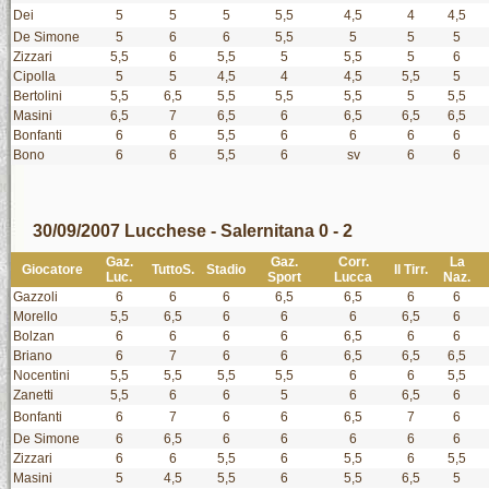
Dei
5
5
5
5,5
4,5
4
4,5
De Simone
5
6
6
5,5
5
5
5
Zizzari
5,5
6
5,5
5
5,5
5
6
Cipolla
5
5
4,5
4
4,5
5,5
5
Bertolini
5,5
6,5
5,5
5,5
5,5
5
5,5
Masini
6,5
7
6,5
6
6,5
6,5
6,5
Bonfanti
6
6
5,5
6
6
6
6
Bono
6
6
5,5
6
sv
6
6
30/09/2007 Lucchese - Salernitana 0 - 2
Gaz.
Gaz.
Corr.
La
Giocatore
TuttoS.
Stadio
Il Tirr.
Luc.
Sport
Lucca
Naz.
Gazzoli
6
6
6
6,5
6,5
6
6
Morello
5,5
6,5
6
6
6
6,5
6
Bolzan
6
6
6
6
6,5
6
6
Briano
6
7
6
6
6,5
6,5
6,5
Nocentini
5,5
5,5
5,5
5,5
6
6
5,5
Zanetti
5,5
6
6
5
6
6,5
6
Bonfanti
6
7
6
6
6,5
7
6
De Simone
6
6,5
6
6
6
6
6
Zizzari
6
6
5,5
6
5,5
6
5,5
Masini
5
4,5
5,5
6
5,5
6,5
5