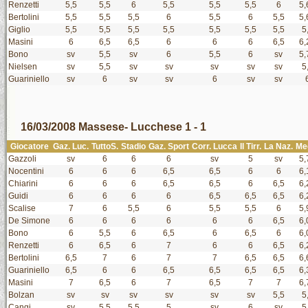
Renzetti
5,5
5,5
6
5,5
5,5
5,5
6
5,
Bertolini
5,5
5,5
5,5
6
5,5
6
5,5
5,
Giglio
5,5
5,5
5,5
5,5
5,5
5,5
5,5
5
Masini
6
6,5
6,5
6
6
6
6,5
6,
Bono
sv
5,5
sv
6
5,5
6
sv
5,
Nielsen
sv
5,5
sv
sv
sv
sv
sv
5
Guariniello
sv
6
sv
sv
6
sv
sv
16/03/2008 Massese- Lucchese 1 - 1
Giocatore
Gaz. Luc.
TuttoS.
Stadio
Gaz. Sport
Corr. Lucca
Il Tirr.
La Naz.
Me
Gazzoli
sv
6
6
6
sv
5
sv
5,
Nocentini
6
6
6
6,5
6,5
6
6
6,
Chiarini
6
6
6
6,5
6,5
6
6,5
6,
Guidi
6
6
6
6
6,5
6,5
6,5
6,
Scalise
7
6
5,5
6
5,5
5,5
6
5,
De Simone
6
6
6
6
6
6
6,5
6,
Bono
6
5,5
6
6,5
6
6,5
6
6,
Renzetti
6
6,5
6
7
6
6
6,5
6,
Bertolini
6,5
7
6
7
7
6,5
6,5
6,
Guariniello
6,5
6
6
6,5
6,5
6,5
6,5
6,
Masini
7
6,5
6
7
6,5
7
7
6,
Bolzan
sv
sv
sv
sv
sv
sv
5,5
5
Cangi
sv
5,5
5,5
5
sv
6
sv
5