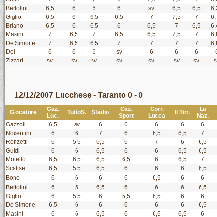
Bertolini
6,5
6
6
6
sv
6,5
6,5
6,
Giglio
6,5
6
6,5
6,5
7
7,5
7
6,
Briano
6,5
6
6,5
6
6,5
7
6,5
6,
Masini
7
6,5
7
6,5
6,5
7,5
7
6,
De Simone
7
6,5
6,5
7
7
7
7
6,
Dei
6
6
6
sv
6
6
6
Zizzari
sv
sv
sv
sv
sv
sv
sv
s
12/12/2007 Lucchese - Taranto 0 - 0
Gaz.
Gaz.
Corr.
La
Giocatore
TuttoS.
Stadio
Il Tirr.
Luc.
Sport
Lucca
Naz.
Gazzoli
6,5
sv
6
6
6
6
6
Nocentini
6
6
7
6
6,5
6,5
7
Renzetti
6
5,5
6,5
6
7
6
6,5
Guidi
6
6
6,5
6
6
6,5
6,5
Morello
6,5
6,5
6,5
6,5
6
6,5
7
Scalise
6,5
5,5
6,5
6
6
6
6,5
Bono
6
6
6
6
6,5
6
6
Bertolini
6
5
6,5
6
6
6
6,5
Giglio
6
5,5
6
5,5
6,5
6
6
De Simone
6,5
6
6
6
6
6
6,5
Masini
6
6
6,5
6
6,5
6,5
6