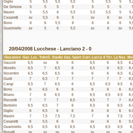
Giglio
5
5,5
5,5
5,5
5
5,5
5
5,
De Simone
5
5
5
5
5
5
5
Masini
5
5,5
6
5,5
5,5
5,5
5
5,
Cesaretti
sv
5,5
6
5
sv
6
sv
5,
Bono
6
6
5,5
6
6
6
6
5,
Guariniello
sv
5
6
5,5
sv
6
sv
5,
20/04/2008 Lucchese - Lanciano 2 - 0
Giocatore
Gaz. Luc.
TuttoS.
Stadio
Gaz. Sport
Corr. Lucca
Il Tirr.
La Naz.
Me
Gazzoli
6,5
sv
6
6
6,5
6
6,5
6,
Morello
6,5
7
6,5
6
6,5
6
6,5
6,
Nocentini
6,5
6,5
6,5
6
6
6
6,5
6,
Guidi
7
6,5
7
7
7
7
7
6,
Cangi
6,5
7
6,5
6
6,5
6,5
6,5
6
Bono
6
6,5
6
6
6
6
6
6,
Briano
7
6
6,5
6
6,5
6,5
6,5
6,
Renzetti
7
7
7
6,5
6,5
7
7
6,
Bertolini
6,5
6,5
7
6
6,5
6
6,5
6,
Giglio
6
6,5
6
6
6
6
6
6,
Masini
7
7,5
7,5
7,5
7
8
7,5
7,
Cesaretti
6
5,5
6
6
sv
6
6
5,
Guariniello
6,5
6,5
6,5
6,5
6,5
6,5
6,5
6
Bonatti
sv
sv
sv
sv
sv
sv
sv
s