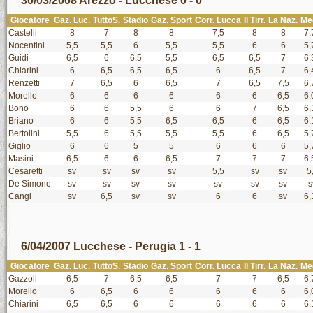
30/03/2008 Arezzo - Lucchese 0 - 0
Giocatore
Gaz. Luc.
TuttoS.
Stadio
Gaz. Sport
Corr. Lucca
Il Tirr.
La Naz.
Me
Castelli
8
7
8
8
7,5
8
8
7,
Nocentini
5,5
5,5
6
5,5
5,5
6
6
5,
Guidi
6,5
6
6,5
5,5
6,5
6,5
7
6,
Chiarini
6
6,5
6,5
6,5
6
6,5
7
6,
Renzetti
7
6,5
6
6,5
7
6,5
7,5
6,
Morello
6
6
6
6
6
6
6,5
6,
Bono
6
6
5,5
6
6
7
6,5
6,
Briano
6
6
5,5
6,5
6,5
6
6,5
6,
Bertolini
5,5
6
5,5
5,5
5,5
6
6,5
5,
Giglio
6
6
5
5
6
6
6
5,
Masini
6,5
6
6
6,5
7
7
7
6,
Cesaretti
sv
sv
sv
sv
5,5
sv
sv
5
De Simone
sv
sv
sv
sv
sv
sv
sv
s
Cangi
sv
6,5
sv
sv
6
6
sv
6,
6/04/2007 Lucchese - Perugia 1 - 1
Giocatore
Gaz. Luc.
TuttoS.
Stadio
Gaz. Sport
Corr. Lucca
Il Tirr.
La Naz.
Me
Gazzoli
6,5
7
6,5
6,5
7
7
6,5
6,
Morello
6
6,5
6
6
6
6
6
6,
Chiarini
6,5
6,5
6
6
6
6
6
6,