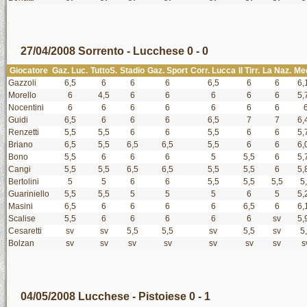
27/04/2008 Sorrento - Lucchese 0 - 0
Giocatore
Gaz. Luc.
TuttoS.
Stadio
Gaz. Sport
Corr. Lucca
Il Tirr.
La Naz.
Me
Gazzoli
6,5
6
6
6
6,5
6
6
6,
Morello
6
4,5
6
6
6
6
6
5,
Nocentini
6
6
6
6
6
6
6
Guidi
6,5
6
6
6
6,5
7
7
6,
Renzetti
5,5
5,5
6
6
5,5
6
6
5,
Briano
6,5
5,5
6,5
6,5
5,5
6
6
6,
Bono
5,5
6
6
6
5
5,5
6
5,
Cangi
5,5
5,5
6,5
6,5
5,5
5,5
6
5,
Bertolini
5
5
6
6
5,5
5,5
5,5
5
Guariniello
5,5
5,5
5
5
5
6
5
5,
Masini
6,5
6
6
6
6
6,5
6
6,
Scalise
5,5
6
6
6
6
6
sv
5,
Cesaretti
sv
sv
5,5
5,5
sv
5,5
sv
5
Bolzan
sv
sv
sv
sv
sv
sv
sv
s
04/05/2008 Lucchese - Pistoiese 0 - 1