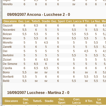
Giglio
6
6,5
6
6
sv
6
6
6,
Morello
6
6
6
6
sv
6
6
09/09/2007 Ancona - Lucchese 2 - 0
Giocatore
Gaz. Luc.
TuttoS.
Stadio
Gaz. Sport
Corr. Lucca
Il Tirr.
La Naz.
Me
Gazzoli
6
6,5
6
6
6
6
6
6,
Nocentini
5,5
6
5
5
5,5
5
5,5
5,
Bolzan
5,5
5,5
5
5
5,5
5,5
5
5,
Briano
5
5,5
6
6
5,5
5,5
5
5
Morello
5
5
4,5
5
5
5
5,5
Zanetti
5
6
5
6
5
5
5,5
5,
Dei
5
5
5
5
5
4,5
5
4,
Bertolini
5
5
5
5
5,5
5
5,5
5,
Zizzari
5
6
6,5
6
5
5
5
5
De Simone
5
6,5
6
6
5
5
5
5
Cipolla
6
6,5
6,5
5
6
6
6
Bono
5,5
sv
sv
6
6
sv
6
5,
Bonfanti
5,5
5
6
6
6
5,5
5,5
5,
Bellè
5,5
sv
sv
6
5,5
sv
5,5
5,
16/09/2007 Lucchese - Martina 2 - 0
Gaz.
Gaz.
Corr.
La
Giocatore
TuttoS.
Stadio
Il Tirr.
Luc.
Sport
Lucca
Naz.