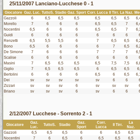
25/11/2007 Lanciano-Lucchese 0 - 1
Giocatore
Gaz. Luc.
TuttoS.
Stadio
Gaz. Sport
Corr. Lucca
Il Tirr.
La Naz.
Me
Gazzoli
6
6,5
6,5
6,5
6,5
6,5
6,5
6,
Morello
7
6
6
6
6,5
6,5
7
6,
Nocentini
6,5
6
6
6
6,5
6,5
7
6,
Guidi
6
6
6
6
6
6
6
Renzetti
6,5
5,5
5,5
6
7
6,5
6,5
6,
Bono
6,5
6
6
6
6
7
6,5
6,
De Simone
7
6
6
6
7
7
7
6,
Scalise
6
6
6
6
6
6
6
Masini
7
6,5
6,5
6,5
6,5
7,5
7,5
6,
Giglio
7
6,5
6,5
6,5
6
6,5
6,5
6
Bertolini
6
6
6
6
6,5
6
6,5
6,
Dei
sv
sv
sv
sv
sv
6
6
Zizzari
sv
sv
sv
6
sv
sv
sv
Briano
sv
sv
sv
6
sv
6
6
2/12/2007 Lucchese - Sorrento 2 - 1
Gaz.
Gaz.
Corr.
La
Giocatore
TuttoS.
Stadio
Il Tirr.
Luc.
Sport
Lucca
Naz.
Gazzoli
6,5
6,5
6,5
6
6
6,5
6,5
Nocentini
7
6
6,5
6
6,5
6,5
6,5