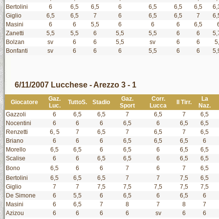
Bertolini
6
6,5
6,5
6
6,5
6,5
6,5
6,
Giglio
6,5
6,5
7
6
6,5
6,5
7
6,
Masini
6
6
5,5
6
6
6
6,5
Zanetti
5,5
5,5
6
5,5
5,5
6
6
5,
Bolzan
sv
6
6
5,5
sv
6
6
5
Bonfanti
sv
6
6
6
5,5
6
6
5,
6/11/2007 Lucchese - Arezzo 3 - 1
Gaz.
Gaz.
Corr.
La
Giocatore
TuttoS.
Stadio
Il Tirr.
Luc.
Sport
Lucca
Naz.
Gazzoli
6
6,5
6,5
7
6,5
7
6,5
Nocentini
6
6
6
6,5
6
6,5
6,5
Renzetti
6, 5
7
6,5
7
6,5
7
6,5
Briano
6
6
6
6,5
6,5
6,5
6
Morello
6,5
6,5
6
6,5
6
6,5
6,5
Scalise
6
6
6,5
6,5
6
6,5
6,5
Bono
6,5
6
6
7
6
7
6,5
Bertolini
6,5
6,5
6,5
7
7
7,5
6,5
Giglio
7
7
7,5
7,5
7,5
7,5
7,5
De Simone
6
5,5
6
6,5
6
6,5
6
Masini
6
6,5
7
8
7
8
7
Azizou
6
6
6
6
sv
6
6