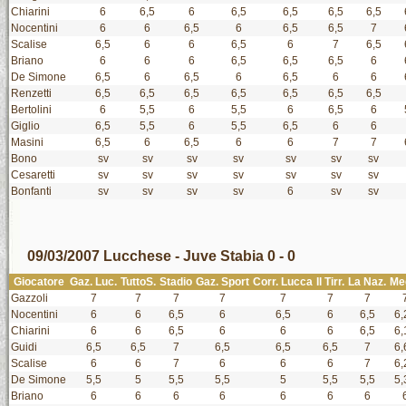
Chiarini
6
6,5
6
6,5
6,5
6,5
6,5
Nocentini
6
6
6,5
6
6,5
6,5
7
Scalise
6,5
6
6
6,5
6
7
6,5
Briano
6
6
6
6,5
6,5
6,5
6
De Simone
6,5
6
6,5
6
6,5
6
6
Renzetti
6,5
6,5
6,5
6,5
6,5
6,5
6,5
Bertolini
6
5,5
6
5,5
6
6,5
6
Giglio
6,5
5,5
6
5,5
6,5
6
6
Masini
6,5
6
6,5
6
6
7
7
Bono
sv
sv
sv
sv
sv
sv
sv
Cesaretti
sv
sv
sv
sv
sv
sv
sv
Bonfanti
sv
sv
sv
sv
6
sv
sv
09/03/2007 Lucchese - Juve Stabia 0 - 0
Giocatore
Gaz. Luc.
TuttoS.
Stadio
Gaz. Sport
Corr. Lucca
Il Tirr.
La Naz.
Me
Gazzoli
7
7
7
7
7
7
7
Nocentini
6
6
6,5
6
6,5
6
6,5
6,
Chiarini
6
6
6,5
6
6
6
6,5
6,
Guidi
6,5
6,5
7
6,5
6,5
6,5
7
6,
Scalise
6
6
7
6
6
6
7
6,
De Simone
5,5
5
5,5
5,5
5
5,5
5,5
5,
Briano
6
6
6
6
6
6
6