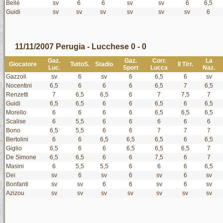
Bellè
sv
6
6
sv
sv
6
6,5
Guidi
sv
sv
sv
sv
sv
sv
6
11/11/2007 Perugia - Lucchese 0 - 0
Gaz.
Gaz.
Corr.
La
Giocatore
TuttoS.
Stadio
Il Tirr.
Luc.
Sport
Lucca
Naz.
Gazzoli
sv
6
sv
6
6,5
6
sv
Nocentini
6,5
6
6
6
6,5
7
6,5
Renzetti
7
6,5
6,5
6
7
7,5
7
Guidi
6,5
6,5
6
6
6,5
6
6,5
Morello
6
6
6
6
6,5
6,5
6,5
Scalise
6
5,5
6
6
6
6
6
Bono
6,5
5,5
6
6
7
7
7
Bertolini
6
6
6,5
6,5
6,5
6
6,5
Giglio
6,5
6
6
6,5
6,5
6,5
7
De Simone
6,5
6,5
6
6
7,5
6
7
Masini
6
5,5
5,5
6
6
6
6,5
Dei
sv
6
sv
6
sv
6
sv
Bonfanti
sv
sv
6
6
sv
6
sv
Azizou
sv
sv
sv
sv
sv
sv
sv