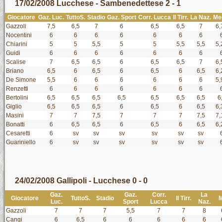
17/02/2008 Lucchese - Sambenedettese 2 - 1
Giocatore
Gaz. Luc.
TuttoS.
Stadio
Gaz. Sport
Corr. Lucca
Il Tirr.
La Naz.
Me
Gazzoli
7,5
6,5
7
6
6,5
6,5
7
6,
Nocentini
6
6
6
6
6
6
6
Chiarini
5
5
5,5
5
5
5,5
5,5
5,
Guidi
6
6
6
6
6
6
6
Scalise
7
6,5
6,5
6
6,5
6,5
7
6,
Briano
6,5
6
6,5
6
6,5
6
6,5
6,
De Simone
5,5
6
6
6
6
6
6
5,
Renzetti
6
6
6
6
6
6
6
Bertolini
6,5
6,5
6,5
6,5
6,5
6,5
6,5
6
Giglio
6,5
6,5
6,5
6
6,5
6
6,5
6,
Masini
7
7
7,5
7
7
7
7,5
7,
Bonatti
6
6,5
6,5
6
6,5
6
6,5
6,
Cesaretti
6
sv
sv
sv
sv
sv
sv
Guariniello
6
sv
sv
sv
sv
sv
sv
24/02/2008 Gallipoli - Lucchese 0 - 0
Gaz.
Gaz.
Corr.
La
Giocatore
TuttoS.
Stadio
Il Tirr.
M
Luc.
Sport
Lucca
Naz.
Gazzoli
7
7
7
5,5
7
7
8
Cangi
6
6,5
6
6
6
6
6