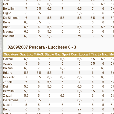
Dei
7
6
6,5
6
6
6
6,5
6,
Bertolini
7
6,5
6,5
7
6,5
7
6
6,
Giglio
6
5,5
6
5
5,5
5
6
5,
De Simone
6
6
5,5
5,5
5,5
5,5
6
5,
Bellè
6,5
5,5
6
6
6
6
6
Bono
6,5
6
5,5
6
5,5
6
5,5
5,
Magnani
6,5
6
5,5
6
6
6
6
Bonfanti
6,5
6,5
5,5
6
sv
6
5,5
02/09/2007 Pescara - Lucchese 0 - 3
Giocatore
Gaz. Luc.
TuttoS.
Stadio
Gaz. Sport
Corr. Lucca
Il Tirr.
La Naz.
Me
Gazzoli
6,5
6
6
6,5
6,5
6,5
6,5
6,
Azizou
6
6
6
6
6
5,5
6
5,
Bolzan
6,5
7
7
6,5
7
7
6,5
6,
Briano
5,5
5,5
5,5
6
7
6
6
5,
Nocentini
7
6,5
6,5
6,5
6,5
6
6,5
6
Zanetti
6
6
6,5
6
7
6
6
6,
Dei
5,5
6
5,5
6
6,5
6
6
5,
Bertolini
5,5
6
6
6
6,5
5,5
6
5,
Zizzari
5,5
5
6
6,5
6
6
6
5,
De Simone
6
6,5
6
6
6,5
6
6
6,
Masini
5
5
5
6
5
5
5
5,
Bono
6
6
6
6
sv
6
6