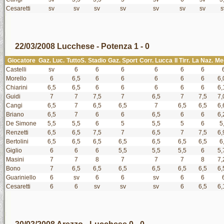
Cesaretti
sv
sv
sv
sv
sv
sv
sv
s
22/03/2008 Lucchese - Potenza 1 - 0
Giocatore
Gaz. Luc.
TuttoS.
Stadio
Gaz. Sport
Corr. Lucca
Il Tirr.
La Naz.
Me
Castelli
sv
6
6
6
6
6
6
Morello
6
6,5
6
6
6
6
6
6,
Chiarini
6,5
6,5
6
6
6
6
6
6,
Guidi
7
7
7,5
7
6,5
7
7,5
7,
Cangi
6,5
7
6,5
6,5
7
6,5
6,5
6,
Briano
6,5
7
6
6
6,5
6
6
6,
De Simone
5,5
5,5
6
5
5,5
5
6
5
Renzetti
6,5
6,5
7,5
7
6,5
7
7,5
6,
Bertolini
6,5
6,5
6,5
6,5
6,5
6,5
6,5
6
Giglio
6
6
6
5,5
5,5
5,5
6
5,
Masini
7
7
8
7
7
7
8
7,
Bono
7
6,5
6,5
6,5
6,5
6,5
6,5
6,
Guariniello
6
sv
6
6
sv
6
6
Cesaretti
6
6
sv
sv
sv
6
6,5
6,