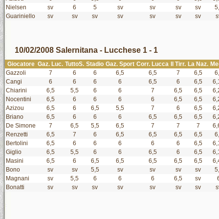
Nielsen
sv
6
5
sv
sv
sv
sv
5
Guariniello
sv
sv
sv
sv
sv
sv
sv
s
10/02/2008 Salernitana - Lucchese 1 - 1
Giocatore
Gaz. Luc.
TuttoS.
Stadio
Gaz. Sport
Corr. Lucca
Il Tirr.
La Naz.
Me
Gazzoli
7
6
6
6,5
6,5
7
6,5
6
Cangi
6
6
6
6
6,5
6
6,5
6,
Chiarini
6,5
5,5
6
6
7
6,5
6,5
6,
Nocentini
6,5
6
6
6
6
6,5
6,5
6,
Azizou
6,5
6
6,5
5,5
7
6
6,5
6,
Briano
6,5
6
6
6
6,5
6,5
6,5
6,
De Simone
7
6,5
5,5
6,5
7
7
7
6,
Renzetti
6,5
7
6
6,5
6,5
6,5
6,5
6
Bertolini
6,5
6
6
6
6
6
6,5
6,
Giglio
6,5
5,5
6
6
6,5
6
6,5
6,
Masini
6,5
6
6,5
6,5
6,5
6,5
6,5
6,
Bono
sv
sv
5,5
sv
sv
sv
sv
5
Magnani
sv
5,5
6
6
6
6,5
sv
Bonatti
sv
sv
sv
sv
sv
sv
sv
s