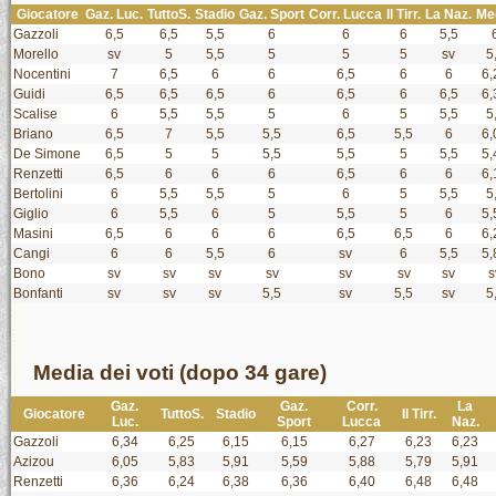
Giocatore
Gaz. Luc.
TuttoS.
Stadio
Gaz. Sport
Corr. Lucca
Il Tirr.
La Naz.
Me
Gazzoli
6,5
6,5
5,5
6
6
6
5,5
Morello
sv
5
5,5
5
5
5
sv
5
Nocentini
7
6,5
6
6
6,5
6
6
6,
Guidi
6,5
6,5
6,5
6
6,5
6
6,5
6,
Scalise
6
5,5
5,5
5
6
5
5,5
5
Briano
6,5
7
5,5
5,5
6,5
5,5
6
6,
De Simone
6,5
5
5
5,5
5,5
5
5,5
5,
Renzetti
6,5
6
6
6
6,5
6
6
6,
Bertolini
6
5,5
5,5
5
6
5
5,5
5
Giglio
6
5,5
6
5
5,5
5
6
5,
Masini
6,5
6
6
6
6,5
6,5
6
6,
Cangi
6
6
5,5
6
sv
6
5,5
5,
Bono
sv
sv
sv
sv
sv
sv
sv
s
Bonfanti
sv
sv
sv
5,5
sv
5,5
sv
5
Media dei voti (dopo 34 gare)
Gaz.
Gaz.
Corr.
La
Giocatore
TuttoS.
Stadio
Il Tirr.
Luc.
Sport
Lucca
Naz.
Gazzoli
6,34
6,25
6,15
6,15
6,27
6,23
6,23
Azizou
6,05
5,83
5,91
5,59
5,88
5,79
5,91
Renzetti
6,36
6,24
6,38
6,36
6,40
6,48
6,48