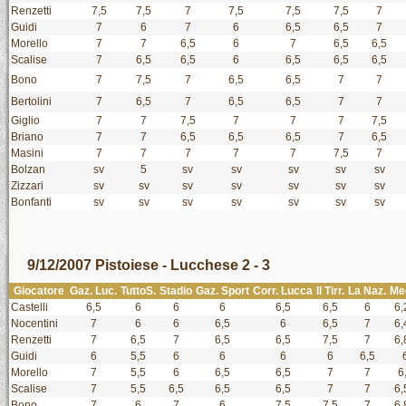
Renzetti
7,5
7,5
7
7,5
7,5
7,5
7
Guidi
7
6
7
6
6,5
6,5
7
Morello
7
7
6,5
6
7
6,5
6,5
Scalise
7
6,5
6,5
6
6,5
6,5
6,5
Bono
7
7,5
7
6,5
6,5
7
7
Bertolini
7
6,5
7
6,5
6,5
7
7
Giglio
7
7
7,5
7
7
7
7,5
Briano
7
7
6,5
6,5
6,5
7
6,5
Masini
7
7
7
7
7
7,5
7
Bolzan
sv
5
sv
sv
sv
sv
sv
Zizzari
sv
sv
sv
sv
sv
sv
sv
Bonfanti
sv
sv
sv
sv
sv
sv
sv
9/12/2007 Pistoiese - Lucchese 2 - 3
Giocatore
Gaz. Luc.
TuttoS.
Stadio
Gaz. Sport
Corr. Lucca
Il Tirr.
La Naz.
Me
Castelli
6,5
6
6
6
6,5
6,5
6
6,
Nocentini
7
6
6
6,5
6
6,5
7
6,
Renzetti
7
6,5
7
6,5
6,5
7,5
7
6,
Guidi
6
5,5
6
6
6
6
6,5
Morello
7
5,5
6
6,5
6,5
7
7
6
Scalise
7
5,5
6,5
6,5
6,5
7
7
6,
Bono
7
6
7
6
7,5
7,5
7
6,