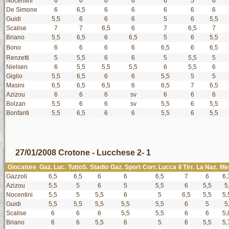
Nocentini
6
6
6
6
6
5
6
De Simone
6
6,5
6
6
6
6
6
Guidi
5,5
6
6
6
5
6
5,5
Scalise
7
7
6,5
6
7
6,5
7
Briano
5,5
6,5
6
6,5
5
6
5,5
Bono
6
6
6
6
6,5
6
6,5
Renzetti
5
5,5
6
6
5
5,5
5
Nielsen
6
5,5
5,5
5,5
6
5,5
6
Giglio
5,5
6,5
6
6
5,5
5
5
Masini
6,5
6,5
6,5
6
6,5
7
6,5
Azizou
6
6
6
sv
6
6
6
Bolzan
5,5
6
6
sv
5,5
6
5,5
Bonfanti
5,5
6,5
6
6
5,5
6
5,5
27/01/2008 Crotone - Lucchese 2- 1
Giocatore
Gaz. Luc.
TuttoS.
Stadio
Gaz. Sport
Corr. Lucca
Il Tirr.
La Naz.
Me
Gazzoli
6,5
6,5
6
6
6,5
7
6
6,
Azizou
5,5
5
6
5
5,5
6
5,5
5
Nocentini
5,5
5
5,5
6
5
6,5
5,5
5,
Guidi
5,5
5,5
5,5
5,5
5,5
6
5
5
Scalise
6
6
6
5,5
5,5
6
6
5,
Briano
6
6
5,5
6
5
6
5,5
5,