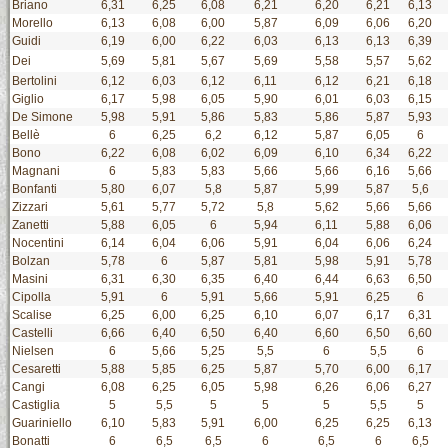
Briano
6,31
6,25
6,08
6,21
6,20
6,21
6,13
Morello
6,13
6,08
6,00
5,87
6,09
6,06
6,20
Guidi
6,19
6,00
6,22
6,03
6,13
6,13
6,39
Dei
5,69
5,81
5,67
5,69
5,58
5,57
5,62
Bertolini
6,12
6,03
6,12
6,11
6,12
6,21
6,18
Giglio
6,17
5,98
6,05
5,90
6,01
6,03
6,15
De Simone
5,98
5,91
5,86
5,83
5,86
5,87
5,93
Bellè
6
6,25
6,2
6,12
5,87
6,05
6
Bono
6,22
6,08
6,02
6,09
6,10
6,34
6,22
Magnani
6
5,83
5,83
5,66
5,66
6,16
5,66
Bonfanti
5,80
6,07
5,8
5,87
5,99
5,87
5,6
Zizzari
5,61
5,77
5,72
5,8
5,62
5,66
5,66
Zanetti
5,88
6,05
6
5,94
6,11
5,88
6,06
Nocentini
6,14
6,04
6,06
5,91
6,04
6,06
6,24
Bolzan
5,78
6
5,87
5,81
5,98
5,91
5,78
Masini
6,31
6,30
6,35
6,40
6,44
6,63
6,50
Cipolla
5,91
6
5,91
5,66
5,91
6,25
6
Scalise
6,25
6,00
6,25
6,10
6,07
6,17
6,31
Castelli
6,66
6,40
6,50
6,40
6,60
6,50
6,60
Nielsen
6
5,66
5,25
5,5
6
5,5
6
Cesaretti
5,88
5,85
6,25
5,87
5,70
6,00
6,17
Cangi
6,08
6,25
6,05
5,98
6,26
6,06
6,27
Castiglia
5
5,5
5
5
5
5,5
5
Guariniello
6,10
5,83
5,91
6,00
6,25
6,25
6,13
Bonatti
6
6,5
6,5
6
6,5
6
6,5