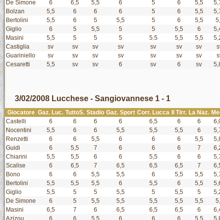
De Simone
6
6,5
5,5
6
5
6
5,5
5,
Bolzan
5,5
6
6
6
5
6
5,5
5,
Bertolini
5,5
6
5
5,5
5
6
5,5
5
Giglio
6
5
5,5
5
5
5,5
6
5,
Masini
5,5
5
5
5
5.5
5,5
5,5
5,
Castiglia
sv
sv
sv
sv
sv
sv
sv
s
Guariniello
sv
sv
sv
sv
sv
sv
sv
s
Cesaretti
5,5
sv
sv
6
sv
6
sv
5,
3/02/2008 Lucchese - Sangiovannese 1 - 1
Giocatore
Gaz. Luc.
TuttoS.
Stadio
Gaz. Sport
Corr. Lucca
Il Tirr.
La Naz.
Me
Castelli
6
6
6
6
6,5
6
6
6,
Nocentini
5,5
6
6
5,5
5,5
5,5
6
5,
Renzetti
6
6
5,5
6
6
6
5,5
5,
Guidi
6
5,5
7
6
6
6
7
6,
Chiarini
5,5
5,5
6
6
5,5
6
6
5,
Scalise
6
6,5
7
6,5
6,5
6,5
7
6,
Bono
6
6
5,5
5,5
6
5,5
5,5
5,
Bertolini
5,5
5,5
5,5
6
5,5
6
5,5
5,
Giglio
5,5
5
5
5,5
5
5,5
5
5,
De Simone
6
5
5,5
5,5
5,5
5,5
5,5
5
Masini
6,5
7
6
6,5
6,5
6,5
6
6,
Azizou
6
6
5,5
6
6
6
5,5
5,