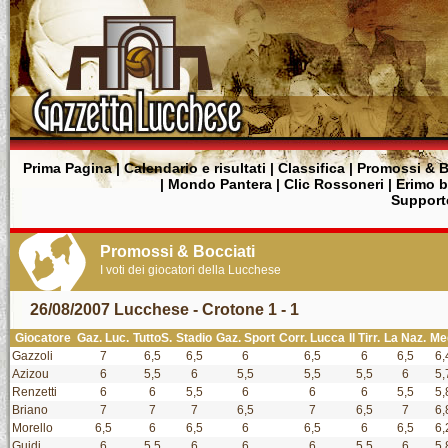
Prima Pagina
|
Calendario e risultati
|
Classifica
|
Promossi & B
|
Mondo Pantera
|
Clic Rossoneri
|
Erimo 
Supporte
Promossi & Bocciati
I voti dei giocatori della Lucchese
26/08/2007 Lucchese - Crotone 1 - 1
Giocatore
Gaz. Luc.
TuttoS.
Stadio
Gaz. Sport
Corr. Lucca
Il Tirr.
La Naz.
Me
Gazzoli
7
6,5
6,5
6
6,5
6
6,5
6,
Azizou
6
5,5
6
5,5
5,5
5,5
6
5,
Renzetti
6
6
5,5
6
6
6
5,5
5,
Briano
7
7
7
6,5
7
6,5
7
6,
Morello
6,5
6
6,5
6
6,5
6
6,5
6,
Guidi
6
5,5
6
6
6
5,5
6
5,