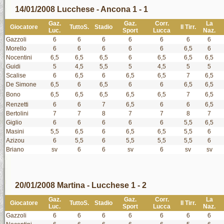
14/01/2008 Lucchese - Ancona 1 - 1
Gaz.
Gaz.
Corr.
La
Giocatore
TuttoS.
Stadio
Il Tirr.
Luc.
Sport
Lucca
Naz.
Gazzoli
6
6
6
6
6
6
6
Morello
6
6
6
6
6
6,5
6
Nocentini
6,5
6,5
6,5
6
6,5
6,5
6,5
Guidi
5
4,5
5,5
5
4,5
5
5
Scalise
6
6,5
6
6,5
6,5
7
6,5
De Simone
6,5
6
6,5
6
6
6,5
6,5
Bono
6,5
6,5
6,5
6,5
6,5
7
6,5
Renzetti
6
6
7
6,5
6
6
6,5
Bertolini
7
7
8
7
7
8
7
Giglio
6
6
6
6
6
5,5
6,5
Masini
5,5
6,5
6
6,5
6,5
5,5
6
Azizou
6
5,5
6
5,5
5,5
5,5
6
Briano
sv
6
6
sv
6
sv
sv
20/01/2008 Martina - Lucchese 1 - 2
Gaz.
Gaz.
Corr.
La
Giocatore
TuttoS.
Stadio
Il Tirr.
Luc.
Sport
Lucca
Naz.
Gazzoli
6
6
6
6
6
6
6