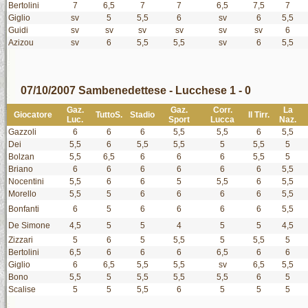
Bertolini
7
6,5
7
7
6,5
7,5
7
Giglio
sv
5
5,5
6
sv
6
5,5
Guidi
sv
sv
sv
sv
sv
sv
6
Azizou
sv
6
5,5
5,5
sv
6
5,5
07/10/2007 Sambenedettese - Lucchese 1 - 0
Gaz.
Gaz.
Corr.
La
Giocatore
TuttoS.
Stadio
Il Tirr.
Luc.
Sport
Lucca
Naz.
Gazzoli
6
6
6
5,5
5,5
6
5,5
Dei
5,5
6
5,5
5,5
5
5,5
5
Bolzan
5,5
6,5
6
6
6
5,5
5
Briano
6
6
6
6
6
6
5,5
Nocentini
5,5
6
6
5
5,5
6
5,5
Morello
5,5
5
6
6
6
6
5,5
Bonfanti
6
5
6
6
6
6
5,5
De Simone
4,5
5
5
4
5
5
4,5
Zizzari
5
6
5
5,5
5
5,5
5
Bertolini
6,5
6
6
6
6,5
6
6
Giglio
6
6,5
5,5
5,5
sv
6,5
5,5
Bono
5,5
5
5,5
5,5
5,5
6
5
Scalise
5
5
5,5
6
5
5
5