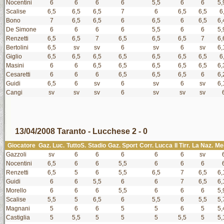
Nocentini
6
6
6
6
5,5
6
6
5,
Scalise
6,5
6,5
6,5
7
6
6,5
6,5
6
Bono
7
6,5
6,5
6
6,5
6
6,5
6,
De Simone
6
6
6
6
5,5
6
6
5,
Renzetti
6,5
6,5
7
6,5
6,5
6,5
7
6,
Bertolini
6,5
sv
sv
6
sv
6
sv
6,
Giglio
6,5
6,5
6,5
6,5
6,5
6,5
6,5
6
Masini
6
6
6,5
6,5
6,5
6,5
6,5
6,
Cesaretti
6
6
6
6,5
6,5
6,5
6
6,
Guidi
6,5
6
sv
6
sv
6
sv
6,
Cangi
sv
sv
sv
6
sv
sv
sv
13/04/2008 Taranto - Lucchese 2 - 0
Giocatore
Gaz. Luc.
TuttoS.
Stadio
Gaz. Sport
Corr. Lucca
Il Tirr.
La Naz.
Me
Gazzoli
sv
6
6
6
6
6
sv
Nocentini
6,5
6
6
5,5
6
6
6
Renzetti
6,5
5
6
5,5
6,5
7
6,5
6,
Guidi
6
6
5,5
6
6
7
6,5
6,
Morello
6
6
6
5,5
6
6
6
5,
Scalise
5,5
5
6,5
6
5,5
6
5,5
5,
Magnani
5
6
6
5
5
6
5
5,
Castiglia
5
5,5
5
5
5
5,5
5
5,