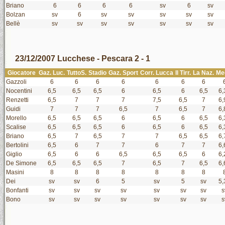
Briano
6
6
6
6
sv
6
sv
Bolzan
sv
6
sv
sv
sv
sv
sv
Bellè
sv
sv
sv
sv
sv
sv
sv
23/12/2007 Lucchese - Pescara 2 - 1
Giocatore
Gaz. Luc.
TuttoS.
Stadio
Gaz. Sport
Corr. Lucca
Il Tirr.
La Naz.
Me
Gazzoli
6
6
6
6
6
6
6
Nocentini
6,5
6,5
6,5
6
6,5
6
6,5
6,
Renzetti
6,5
7
7
7
7,5
6,5
7
6,
Guidi
7
7
7
6,5
7
6,5
7
6,
Morello
6,5
6,5
6,5
6
6,5
6
6,5
6,
Scalise
6,5
6,5
6,5
6
6,5
6
6,5
6,
Briano
6,5
7
6,5
7
7
6,5
6,5
6,
Bertolini
6,5
6
7
7
6
7
7
6,
Giglio
6,5
6
6
6,5
6,5
6,5
6
6,
De Simone
6,5
6,5
6,5
7
6,5
7
6,5
6,
Masini
8
8
8
8
8
8
8
Dei
sv
sv
6
5
sv
5
sv
5,
Bonfanti
sv
sv
sv
sv
sv
sv
sv
s
Bono
sv
sv
sv
sv
sv
sv
sv
s