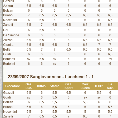
Gazzoli
6
6
6
6
6
6
6
Azizou
6,5
6,5
6,5
6
6
6
6
Bolzan
6
6
6
6
6
6
7
Briano
7
6,5
6,5
6,5
6,5
6,5
6,5
Nocentini
6
6,5
6
6
6
6
6,5
Zanetti
6,5
7
6,5
6,5
6,5
6,5
6,5
Dei
6
6,5
6
6
6
6
6
De Simone
6
6
6
6
6
6
6
Zizzari
6,5
6,5
6
6
6,5
6,5
6,5
Cipolla
6,5
6,5
6,5
7
6,5
7
7
Bellè
6,5
7
7
6,5
6,5
6,5
6,5
Guidi
6
6
6
6
6
6
6,5
Bonfanti
sv
6,5
sv
6
6
6
sv
Bertolini
6
6
sv
6
6
6
6
23/09/2007 Sangiovannese - Lucchese 1 - 1
Gaz.
Gaz.
Corr.
La
Giocatore
TuttoS.
Stadio
Il Tirr.
Luc.
Sport
Lucca
Naz.
Gazzoli
6,5
6
5,5
6,5
6
5,5
6
Guidi
sv
6
5,5
6
sv
sv
6
Bolzan
6
6,5
5,5
6
5,5
6
6
Briano
6,5
6
5,5
6
5
5
5,5
Nocentini
5,5
6
5,5
5,5
5
5
5,5
Zanetti
7
6,5
6,5
7
6,5
6
7