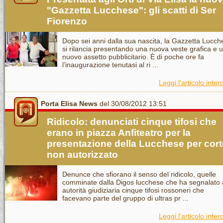
"Gazzetta Lucchese": gli scatti di Ser
Fiorenzo
Dopo sei anni dalla sua nascita, la Gazzetta Lucch
si rilancia presentando una nuova veste grafica e 
nuovo assetto pubblicitario. È di poche ore fa
l’inaugurazione tenutasi al ri ...
Leggi l'articolo inter
Porta Elisa News
del 30/08/2012 13:51
Ridicolo: denunciati cinque tifosi che
erano in piazza Anfiteatro per la
presentazione della Lucchese per cor
non autorizzato
Denunce che sfiorano il senso del ridicolo, quelle
comminate dalla Digos lucchese che ha segnalato 
autorità giudiziaria cinque tifosi rossoneri che
facevano parte del gruppo di ultras pr ...
Leggi l'articolo inter