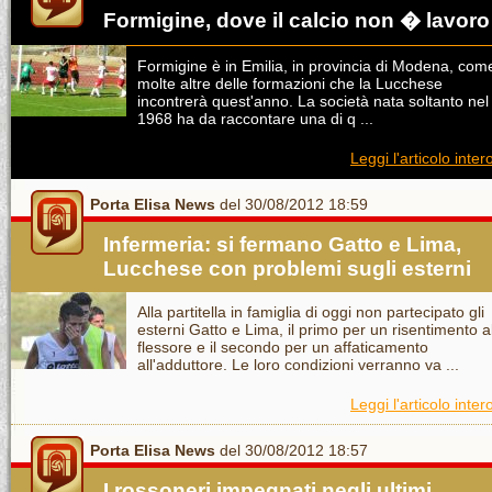
Formigine, dove il calcio non � lavoro
Formigine è in Emilia, in provincia di Modena, com
molte altre delle formazioni che la Lucchese
incontrerà quest'anno. La società nata soltanto nel
1968 ha da raccontare una di q ...
Leggi l'articolo inter
Porta Elisa News
del 30/08/2012 18:59
Infermeria: si fermano Gatto e Lima,
Lucchese con problemi sugli esterni
Alla partitella in famiglia di oggi non partecipato gli
esterni Gatto e Lima, il primo per un risentimento a
flessore e il secondo per un affaticamento
all'adduttore. Le loro condizioni verranno va ...
Leggi l'articolo inter
Porta Elisa News
del 30/08/2012 18:57
I rossoneri impegnati negli ultimi