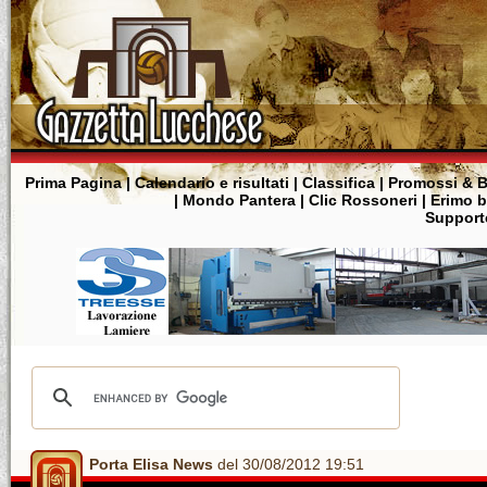
Prima Pagina
|
Calendario e risultati
|
Classifica
|
Promossi & B
|
Mondo Pantera
|
Clic Rossoneri
|
Erimo 
Supporte
Porta Elisa News
del 30/08/2012 19:51