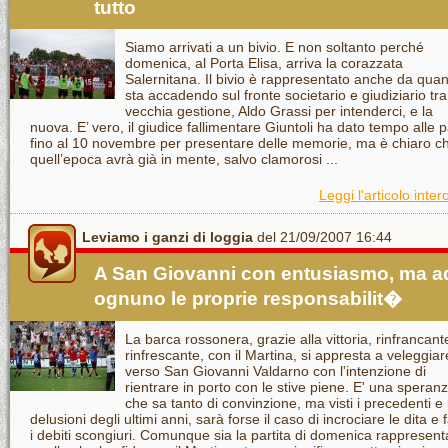
tutto
Siamo arrivati a un bivio. E non soltanto perché
domenica, al Porta Elisa, arriva la corazzata
Salernitana. Il bivio è rappresentato anche da qua
sta accadendo sul fronte societario e giudiziario tra
vecchia gestione, Aldo Grassi per intenderci, e la
nuova. E’ vero, il giudice fallimentare Giuntoli ha dato tempo alle p
fino al 10 novembre per presentare delle memorie, ma è chiaro c
quell’epoca avrà già in mente, salvo clamorosi ...
Leggi l'articolo inter
Leviamo i ganzi di loggia
del 21/09/2007 16:44
A San Giovanni con entusiasmo, ma a
ognuno le proprie responsabilit�
La barca rossonera, grazie alla vittoria, rinfrancant
rinfrescante, con il Martina, si appresta a veleggiar
verso San Giovanni Valdarno con l'intenzione di
rientrare in porto con le stive piene. E' una speran
che sa tanto di convinzione, ma visti i precedenti e 
delusioni degli ultimi anni, sarà forse il caso di incrociare le dita e 
i debiti scongiuri. Comunque sia la partita di domenica rappresent