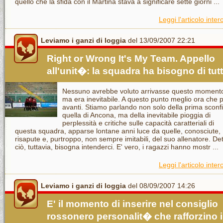
quello che la sfida con il Martina stava a significare sette giorni ...
Leggi l'articolo inter
Leviamo i ganzi di loggia
del 13/09/2007 22:21
Right or Wrong It's My Team. Appello
all'unit�: la squadra ha bisogno di tutt
Nessuno avrebbe voluto arrivasse questo moment
ma era inevitabile. A questo punto meglio ora che p
avanti. Stiamo parlando non solo della prima sconfi
quella di Ancona, ma della inevitabile pioggia di
perplessità e critiche sulle capacità caratteriali di
questa squadra, apparse lontane anni luce da quelle, conosciute,
risapute e, purtroppo, non sempre imitabili, del suo allenatore. De
ciò, tuttavia, bisogna intenderci. E' vero, i ragazzi hanno mostr ...
Leggi l'articolo inter
Leviamo i ganzi di loggia
del 08/09/2007 14:26
E' il momento di inserire nel consiglio
rossonero personalit� che rafforzino i