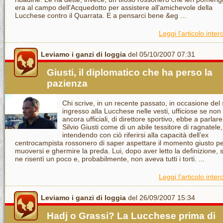
era al campo dell'Acquedotto per assistere all'amichevole della
Lucchese contro il Quarrata. E a pensarci bene &eg ...
Leggi l'articolo inter
Leviamo i ganzi di loggia
del 05/10/2007 07:31
Giusti, il diplomatico che ha perso la
pazienza
Chi scrive, in un recente passato, in occasione del
ingresso alla Lucchese nelle vesti, ufficiose se non
ancora ufficiali, di direttore sportivo, ebbe a parlare
Silvio Giusti come di un abile tessitore di ragnatele,
intendendo con ciò riferirsi alla capacità dell’ex
centrocampista rossonero di saper aspettare il momento giusto p
muoversi e ghermire la preda. Lui, dopo aver letto la definizione, 
ne risentì un poco e, probabilmente, non aveva tutti i torti. ...
Leggi l'articolo inter
Leviamo i ganzi di loggia
del 26/09/2007 15:34
Hadj o Grassi? La Lucchese prima di