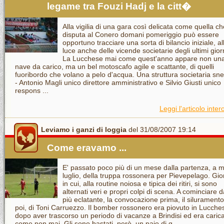
legame tra Fouzi Hadj e la citt�
Alla vigilia di una gara così delicata come quella ch
disputa al Conero domani pomeriggio può essere
opportuno tracciare una sorta di bilancio iniziale, al
luce anche delle vicende societarie degli ultimi gior
La Lucchese mai come quest'anno appare non un
nave da carico, ma un bel motoscafo agile e scattante, di quelli
fuoribordo che volano a pelo d'acqua. Una struttura societaria sne
- Antonio Magli unico direttore amministrativo e Silvio Giusti unico
respons ...
Leggi l'articolo inter
Leviamo i ganzi di loggia
del 31/08/2007 19:14
Come eravamo ...
E' passato poco più di un mese dalla partenza, a 
luglio, della truppa rossonera per Pievepelago. Gio
in cui, alla routine noiosa e tipica dei ritiri, si sono
alternati veri e propri colpi di scena. A cominciare d
più eclatante, la convocazione prima, il siluramento
poi, di Toni Carruezzo. Il bomber rossonero era piovuto in Lucche
dopo aver trascorso un periodo di vacanze a Brindisi ed era caric
come non mai. Gli sono bastati, però, un paio di g ...