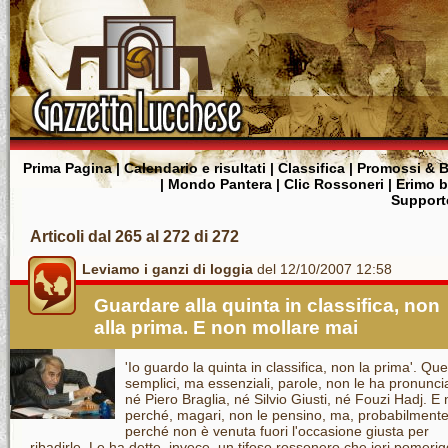
Prima Pagina
|
Calendario e risultati
|
Classifica
|
Promossi & B
|
Mondo Pantera
|
Clic Rossoneri
|
Erimo 
Supporte
Articoli dal 265 al 272 di 272
Leviamo i ganzi di loggia
del 12/10/2007 12:58
Guardare alla quinta in classifica, non
alla prima. E non mollare mai
'Io guardo la quinta in classifica, non la prima'. Qu
semplici, ma essenziali, parole, non le ha pronunci
né Piero Braglia, né Silvio Giusti, né Fouzi Hadj. E
perché, magari, non le pensino, ma, probabilmente
perché non è venuta fuori l'occasione giusta per
ribadirle. Le ha dette, invece, un tifoso rossonero che ieri pomerig